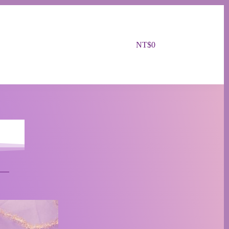
NT$
0