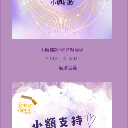
小額補款*補差額專區
NT$
10
–
NT$
100
價
格
無法定義
範
圍：
NT$10
到
NT$100