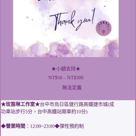
★小額支持★
NT$
50
–
NT$
300
價
格
無法定義
範
圍：
★玫笛琳工作室★
台中市烏日區健行路高鐵捷市城(成
NT$50
功車站步行5分，台中高鐵站開車約10分)
到
NT$300
◆
營業時間
：12:00~23:00◆彈性預約制