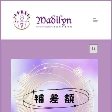
跳
至
主
要
內
容