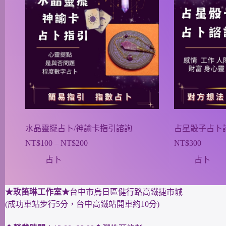
水晶靈擺占卜/神諭卡指引諮詢
占星骰子占卜
NT$
100
–
NT$
200
NT$
300
占卜
占卜
★玫笛琳工作室★
台中市烏日區健行路高鐵捷市城
(成功車站步行5分，台中高鐵站開車約10分)