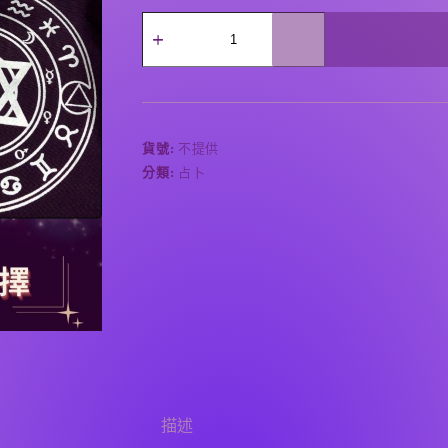
A
l
t
e
r
貨號:
不提供
n
分類:
占卜
a
t
i
v
e
:
描述