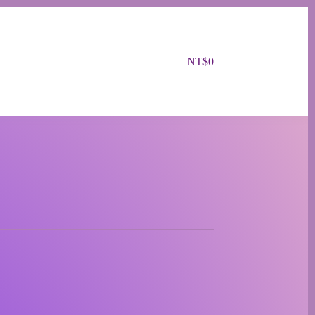
NT$
0