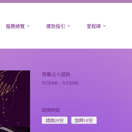
服務總覽
運勢指引
里程碑
塔羅占卜諮詢
NT$
300
–
NT$
500
諮詢時間
諮詢20分
加時10分