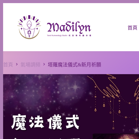
跳
至
主
首頁
要
內
容
首頁
氣場調頻
塔羅魔法儀式&新月祈願