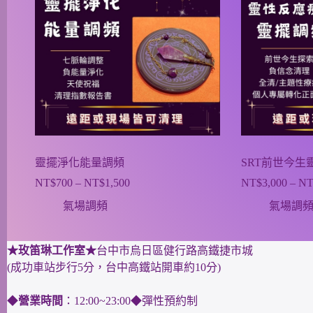
靈擺淨化能量調頻
SRT前世今生
NT$
700
–
NT$
1,500
NT$
3,000
–
NT
價
格
氣場調頻
氣場調
範
圍：
NT$700
★玫笛琳工作室★
台中市烏日區健行路高鐵捷市城
到
(成功車站步行5分，台中高鐵站開車約10分)
NT$1,500
◆
營業時間
：12:00~23:00◆彈性預約制