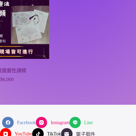
靈擺靈性調頻
$
6,000
價
格
頻
範
圍：
NT$3,000
到
NT$6,000
Facebook
Instagram
Line
YouTube
TikTok
電子郵件