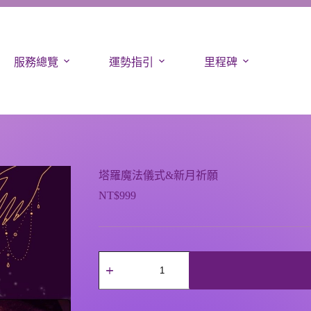
服務總覽
運勢指引
里程碑
塔羅魔法儀式&新月祈願
NT$
999
塔
羅
魔
A
法
l