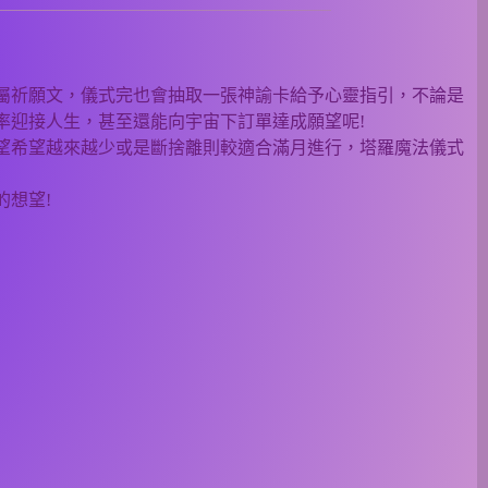
屬祈願文，儀式完也會抽取一張神諭卡給予心靈指引，不論是
率迎接人生，甚至還能向宇宙下訂單達成願望呢!
望希望越來越少或是斷捨離則較適合滿月進行，塔羅魔法儀式
想望!