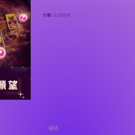
儀
t
式
e
&
r
分類:
氣場調頻
新
n
a
月
t
祈
i
願
v
數
e
量
:
描述