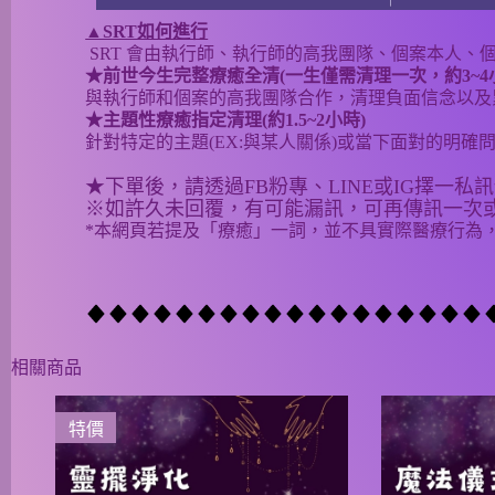
▲SRT如何進行
SRT 會由執行師、執行師的高我團隊、個案本人
★前世今生完整療癒全清(一生僅需清理一次，約3~4
與執行師和個案的高我團隊合作，清理負面信念以及
★主題性療癒指定清理(約1.5~2小時)
針對特定的主題(EX:與某人關係)或當下面對的明確問題
★下單後，請透過FB粉專、LINE或IG擇一私
※如許久未回覆，有可能漏訊，可再傳訊一次
*本網頁若提及「療癒」一詞，並不具實際醫療行為
相關商品
特價