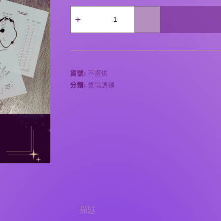
A
l
t
e
r
貨號:
不提供
n
分類:
氣場調頻
a
t
i
v
e
:
描述