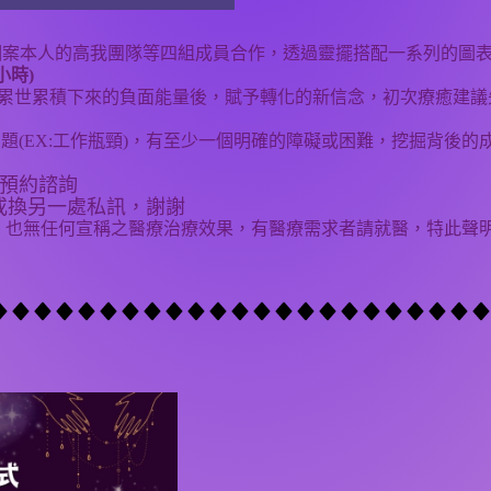
、個案本人的高我團隊等四組成員合作，透過靈擺搭配一系列的圖
小時)
累世累積下來的負面能量後，賦予轉化的新信念
，
初次療癒建議
(EX:工作瓶頸)，
有至少一個明確的障礙或困難，
挖掘背後的
訊預約諮詢
或換另一處私訊，謝謝
，也無任何宣稱之醫療治療效果，有醫療需求者請就醫，特此聲明