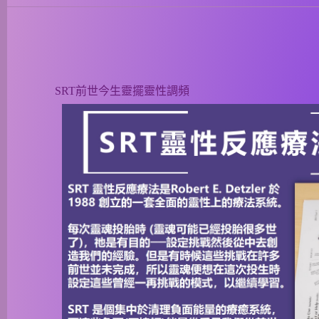
SRT前世今生靈擺靈性調頻