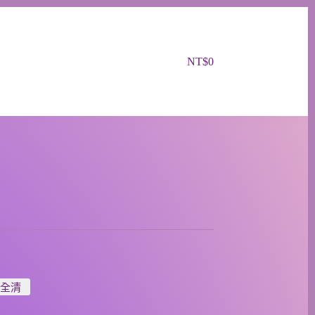
NT$
0
癒全清