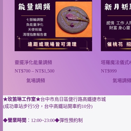
靈擺淨化能量調頻
塔羅魔法儀式
NT$
700
–
NT$
1,500
NT$
999
氣場調頻
氣場調
★玫笛琳工作室★
台中市烏日區健行路高鐵捷市城
(成功車站步行5分，台中高鐵站開車約10分)
◆
營業時間
：12:00~23:00◆彈性預約制