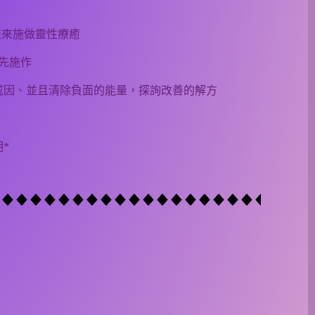
表來施做靈性療癒
先施作
成因、並且清除負面的能量，探詢改善的解方
*